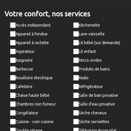
Votre confort,
nos services
Accès indépendant
Kitchenette
Appareil à fondue
Lave-vaisselle
Appareil à raclette
Lit bébé (sur demande)
Aspirateur
Lit enfant
Baignoire
Micro-ondes
Barbecue
Produits de bains
Bouilloire électrique
Radio
Cafetière
Réfrigérateur
Chaise haute bébé
Salle de bain privative
Chambres non fumeur
Salle d'eau privative
Congélateur
Sèche cheveux
Cuisine - coin cuisine
Sèche serviettes
Double vitrage
Télévision écran plat