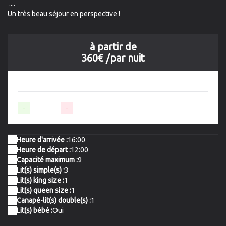
....
Un très beau séjour en perspective !
à partir de
360€
/par nuit
-
Disponible
-
Non-disponible
Heure d'arrivée :
16:00
Heure de départ :
12:00
Capacité maximum :
9
Lit(s) simple(s) :
3
Lit(s) king size :
1
Lit(s) queen size :
1
Canapé-lit(s) double(s) :
1
Lit(s) bébé :
Oui