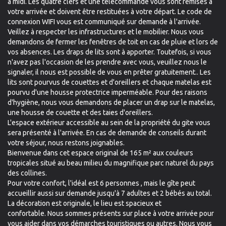
à midi. Les quatre clefs et une télécommande vous sont remises à
votre arrivée et doivent être restituées à votre départ. Le code de
connexion WIFI vous est communiqué sur demande à l'arrivée.
Veillez à respecter les infrastructures et le mobilier. Nous vous
demandons de fermer les fenêtres de toit en cas de pluie et lors de
vos absences. Les draps de lits sont à apporter. Toutefois, si vous
n'avez pas l'occasion de les prendre avec vous, veuillez nous le
signaler, il nous est possible de vous en prêter gratuitement.. Les
lits sont pourvus de couettes et d'oreillers et chaque matelas est
pourvu d'une housse protectrice imperméable. Pour des raisons
d'hygiène, nous vous demandons de placer un drap sur le matelas,
une housse de couette et des taies d'oreillers.
L'espace extérieur accessible au sein de la propriété du gite vous
sera présenté à l'arrivée. En cas de demande de conseils durant
votre séjour, nous restons joignables.
Bienvenue dans cet espace original de 165 m² aux couleurs
tropicales situé au beau milieu du magnifique parc naturel du pays
des collines.
Pour votre confort, l'idéal est 6 personnes , mais le gîte peut
accueillir aussi sur demande jusqu'à 7 adultes et 2 bébés au total.
La décoration est originale, le lieu est spacieux et
confortable. Nous sommes présents sur place à votre arrivée pour
vous aider dans vos démarches touristiques ou autres. Nous vous