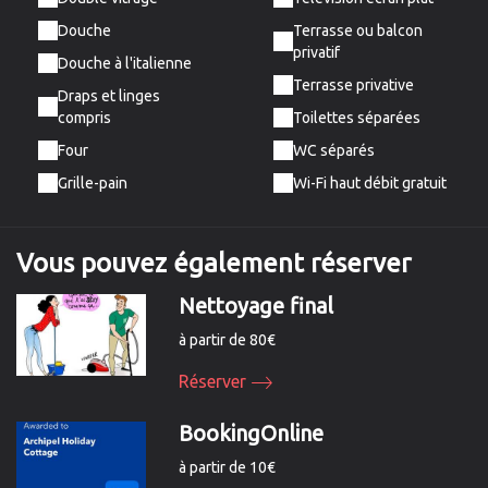
Douche
Terrasse ou balcon
privatif
Douche à l'italienne
Terrasse privative
Draps et linges
compris
Toilettes séparées
Four
WC séparés
Grille-pain
Wi-Fi haut débit gratuit
Vous pouvez
également
réserver
Nettoyage final
à partir de 80€
Réserver
BookingOnline
à partir de 10€