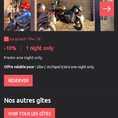
Jusqu'au
01 févr. 28
-10%
|
1 night only
U
Promo one night only
Pr
Offre valable pour :
Gîte L' Archipel Extra one night only
Of
RÉSERVER
Nos autres gîtes
VOIR TOUS LES GÎTES