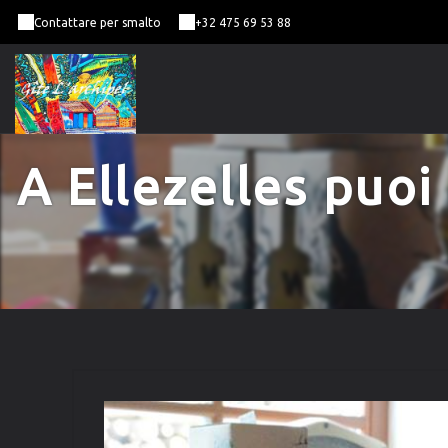
Contattare per smalto
+32 475 69 53 88
A Ellezelles puoi