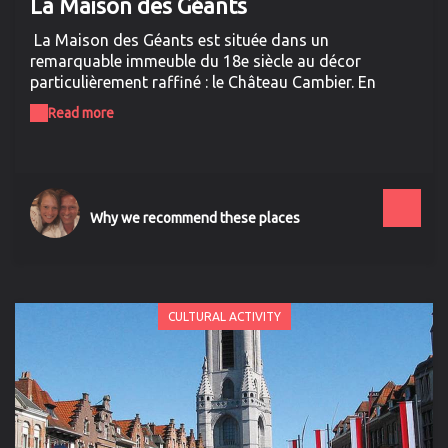
La Maison des Géants
La Maison des Géants est située dans un
remarquable immeuble du 18e siècle au décor
particulièrement raffiné : le Château Cambier. En
2025, sept géants vous y accueillent pour vous
Read more
dévoiler les secrets d'une fête multiséculaire, la
Ducasse d'Ath. De nombreux trésors du patrimoine
local, produits par des artisans de grand talent, sont
présentés au fil des salles. Chaque personnage
gigantesque vous emmènera dans un voyage
Why we recommend these places
temporel mêlant histoire, art et folklore. Une
expérience enrichissante et mémorable dans un écrin
préservé au cœur de la jolie ville d'Ath.
CULTURAL ACTIVITY