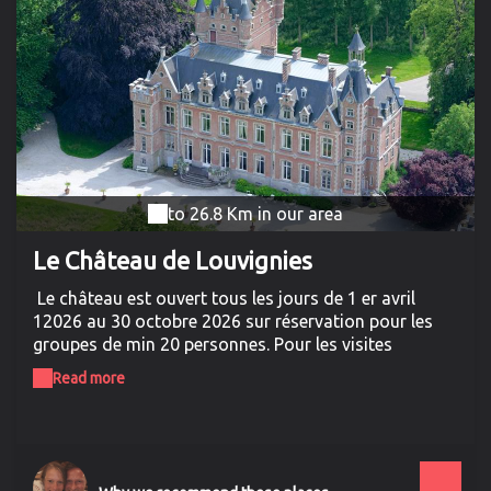
to 26.8 Km in our area
Le Château de Louvignies
Le château est ouvert tous les jours de 1 er avril
12026 au 30 octobre 2026 sur réservation pour les
groupes de min 20 personnes. Pour les visites
individuelles , les prochaines visites guidées du
Read more
château auront lieu les dimanches 26 avril 2026 à
14h30, dimanche 24 mai 2026 à 14h30 et dimanche
28 juin à 14h30 précises. Louvignies, le plus
romantique château de la Belle Epoque Dans un parc
à l'anglaise de 15 hectares, avec ses tourelles, ses