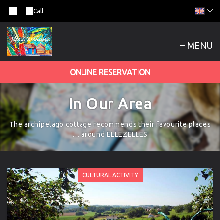
Call
MENU
ONLINE RESERVATION
In Our Area
The archipelago cottage recommends their favourite places
… around ELLEZELLES
CULTURAL ACTIVITY