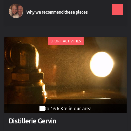
pas de Courtrai ou de Lille... En profitant de chaque
instant ! 🛡️ Sérénité Dégâts (franchise limitée, en
Why we recommend these places
option) : limitez vos frais en cas de casse à 450 €
TVAC max. 👉 Une protection rare chez les loueurs
en Belgique ! Sans cette option, les dégâts sont
facturés au réel.
SPORT ACTIVITIES
to 16.6 Km in our area
Distillerie Gervin