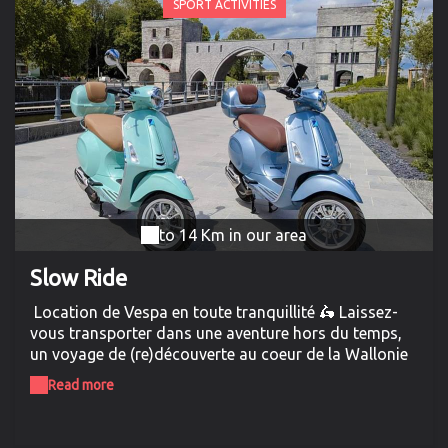
brand or your events.
SPORT ACTIVITIES
to 14 Km in our area
Slow Ride
Location de Vespa en toute tranquillité 🛵 Laissez-
vous transporter dans une aventure hors du temps,
un voyage de (re)découverte au coeur de la Wallonie
picarde, un virage à la fois ! Un permis voiture ou
Read more
moto, et vous êtes parti 🚦 Découvrez les paysages de
la région de Tournai, d'Ath, du parc naturel des
plaines de l'Escaut, du pays des collines, ou pourquoi