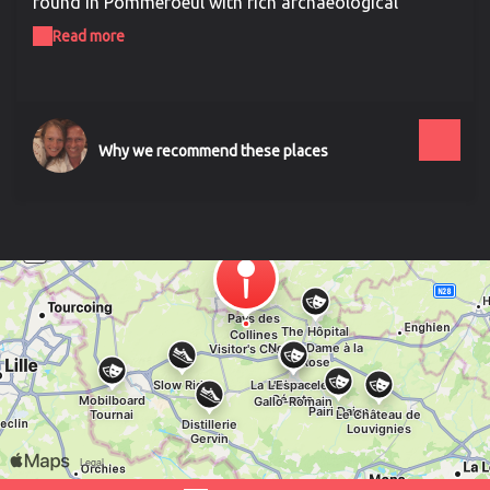
found in Pommeroeul with rich archaeological
findings. Most of the museum's collection originate
Read more
from the vicus (town) of Pommeroeul, a small town
enjoying a special position as the meeting point of a
road (Bavay-Blicquy) and a river (the Haine). Its
location probably gave it a predominant role in
commerce and crafts in the regions to the north of
Why we recommend these places
the ancient town of Bavay. The vicus was found by
chance in the 1970s, buried beneath wet soil, during
digging work on the new Mons-Condé canal. Today,
thanks to its striking remains, we have greater insight
into navigation, technical skills and other aspects of
life in antiquity. The objects speak The Gallo Roman
Museum leaves the objects "to speak for
themselves", by bringing scientific knowledge and the
public's knowledge closer together, distinguishing
authentic objects from reconstitutions. The further
we go back in time, the more the collections come to
life. As visitors go up from one floor to the next, they
delve more deeply into the private lives of the
objects, as if they were making a journey back in time
from today to the second century A.D. Guided by