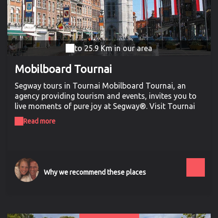
to 25.9 Km in our area
Mobilboard Tournai
Segway tours in Tournai Mobilboard Tournai, an
agency providing tourism and events, invites you to
live moments of pure joy at Segway®. Visit Tournai
at Segway Secure, accessible to the greatest number
Read more
and requiring only a few minutes of initiation the
Segway is ideal to discover Tournai in an original
way. Let us guide you and follow us for a unique
moment! Groups & incentives Looking for an original
and fun activity for your next seminar or team
Why we recommend these places
building in Tournai? Come to meet us and find
together a tailor-made offer for an unforgettable day
or half-day. Street Marketing The Segway is a green
and original way to promote your business, your