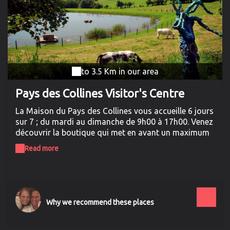
to 3.5 Km in our area
Pays des Collines Visitor's Centre
La Maison du Pays des Collines vous accueille 6 jours
sur 7 ; du mardi au dimanche de 9h00 à 17h00. Venez
découvrir la boutique qui met en avant un maximum
de produits régionaux ! Vous y trouvez sa célèbre
Read more
bière la Quintine ; ses confitures ; le café des
Sorcières ; ses chocolats ; son miel ; .... et toute une
game d'artisanat comme des boucles d'oreille ; de la
mosaïque ; .... L'espace Accueil vous propose ses
cartes points noeuds - 350 km de réseau pédestre -
Why we recommend these places
1600 km de réseau vélo -. Aussi tout un assortiment
de Topo-guide et enfin son célèbre parcours de 6 km
"Le Sentier de l'Etrange" , ...