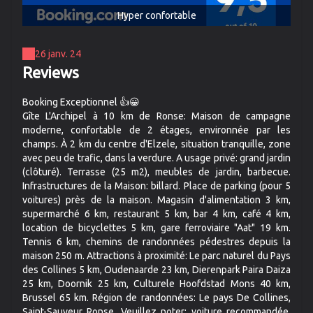
Hyper confortable
26 janv. 24
Reviews
Booking Exceptionnel 👍😀
Gîte L'Archipel à 10 km de Ronse: Maison de campagne
moderne, confortable de 2 étages, environnée par les
champs. À 2 km du centre d'Elzele, situation tranquille, zone
avec peu de trafic, dans la verdure. A usage privé: grand jardin
(clôturé). Terrasse (25 m2), meubles de jardin, barbecue.
Infrastructures de la Maison: billard. Place de parking (pour 5
voitures) près de la maison. Magasin d'alimentation 3 km,
supermarché 6 km, restaurant 5 km, bar 4 km, café 4 km,
location de bicyclettes 5 km, gare ferroviaire "Aat" 19 km.
Tennis 6 km, chemins de randonnées pédestres depuis la
maison 250 m. Attractions à proximité: Le parc naturel du Pays
des Collines 5 km, Oudenaarde 23 km, Dierenpark Paira Daiza
25 km, Doornik 25 km, Culturele Hoofdstad Mons 40 km,
Brussel 65 km. Région de randonnées: Le pays De Collines,
Saint-Sauveur Ronse. Veuillez noter: voiture recommandée.